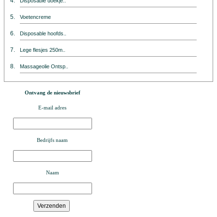
4.
Disposable doekje..
5.
Voetencreme
6.
Disposable hoofds..
7.
Lege flesjes 250m..
8.
Massageolie Ontsp..
Ontvang de nieuwsbrief
E-mail adres
Bedrijfs naam
Naam