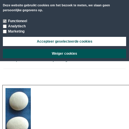
Deze website gebruikt cookies om het bezoek te meten, we slaan geen
MENU
persoonlijke gegevens op.
Functioneel
Analytisch
Marketing
Accepteer geselecteerde cookies
Coldstones
/
Hotstone producten
Weiger cookies
Deze stenen zijn geraapt en gesorteerd. Verder onbewerkt. Coldstones zijn
metamorphe steensoorten en blijven langer koud.