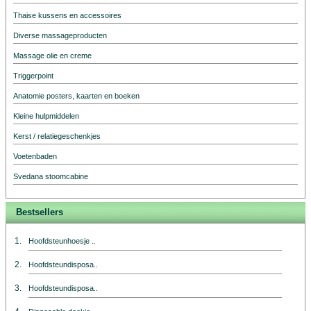
Thaise kussens en accessoires
Diverse massageproducten
Massage olie en creme
Triggerpoint
Anatomie posters, kaarten en boeken
Kleine hulpmiddelen
Kerst / relatiegeschenkjes
Voetenbaden
Svedana stoomcabine
Bestsellers
1.
Hoofdsteunhoesje ..
2.
Hoofdsteundisposa..
3.
Hoofdsteundisposa..