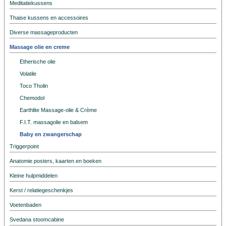
Meditatiekussens
Thaise kussens en accessoires
Diverse massageproducten
Massage olie en creme
Etherische olie
Volatile
Toco Tholin
Chemodol
Earthlite Massage-olie & Crème
F.I.T. massagolie en balsem
Baby en zwangerschap
Triggerpoint
Anatomie posters, kaarten en boeken
Kleine hulpmiddelen
Kerst / relatiegeschenkjes
Voetenbaden
Svedana stoomcabine