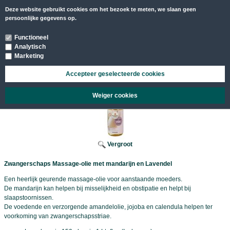
Deze website gebruikt cookies om het bezoek te meten, we slaan geen
MENU
persoonlijke gegevens op.
Functioneel
Analytisch
Marketing
Accepteer geselecteerde cookies
/
/
Massage olie en creme
Baby en zwangerschap
Zwangerschaps massageolie
Weiger cookies
Vergroot
Zwangerschaps Massage-olie met mandarijn en Lavendel
Een heerlijk geurende massage-olie voor aanstaande moeders.
De mandarijn kan helpen bij misselijkheid en obstipatie en helpt bij
slaapstoornissen.
De voedende en verzorgende amandelolie, jojoba en calendula helpen ter
voorkoming van zwangerschapsstriae.