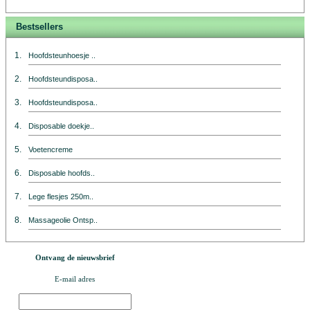
Bestsellers
1.
Hoofdsteunhoesje ..
2.
Hoofdsteundisposa..
3.
Hoofdsteundisposa..
4.
Disposable doekje..
5.
Voetencreme
6.
Disposable hoofds..
7.
Lege flesjes 250m..
8.
Massageolie Ontsp..
Ontvang de nieuwsbrief
E-mail adres